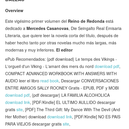
Overview
Este vigésimo primer volumen del
Reino de Redonda
está
dedicado a
Mercedes Casanovas
, Die Seingalto Real Emisaria
Literaria, que quiere leer la novela corta del título, después de
haber hecho tanto por otras novelas mucho más largas, más
modernas y muy inferiores.
El editor
ePub Recomendados: {pdf download} Le temps des Vikings -
L'orgueil d'un Viking - L'amant des mers du nord
download pdf
,
COMPACT ADVANCED WORKBOOK WITH ANSWERS WITH
AUDIO leer el libro
read book
, Descargar CONVERSACIONES
ENTRE AMIGOS SALLY ROONEY Gratis - EPUB, PDF y MOBI
download pdf
, {pdf descargar} LA FAMILIA ALCOHOLICA
download link
, [PDF/Kindle] EL ULTIMO AULLIDO descargar
gratis
site
, [PDF] The Third Gift: My Dance With The Devil (And
Her Mother) download
download link
, [PDF/Kindle] NO ES PAIS
PARA VIEJOS descargar gratis
site
,