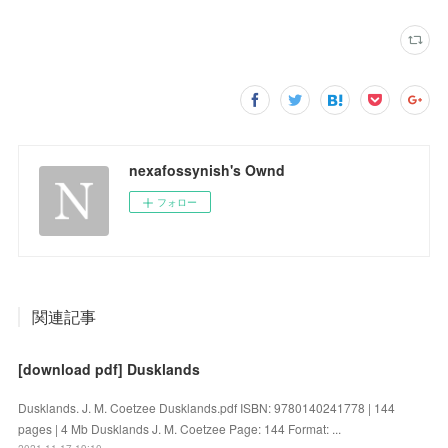
nexafossynish's Ownd
フォロー
関連記事
[download pdf] Dusklands
Dusklands. J. M. Coetzee Dusklands.pdf ISBN: 9780140241778 | 144
pages | 4 Mb Dusklands J. M. Coetzee Page: 144 Format: ...
2021.11.17 19:10